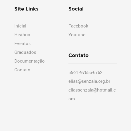
Site Links
Social
Inicial
Facebook
História
Youtube
Eventos
Graduados
Contato
Documentação
Contato
55-21-97656-6762
elias@senzala.org.br
eliassenzala@hotmail.c
om